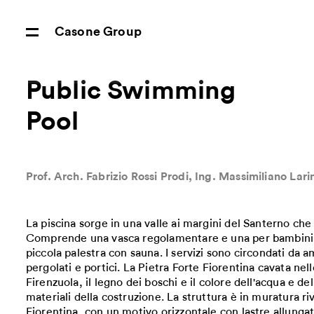
Casone Group
Public Swimming
Pool
Prof. Arch. Fabrizio Rossi Prodi, Ing. Massimiliano Lari
La piscina sorge in una valle ai margini del Santerno che 
Comprende una vasca regolamentare e una per bambini, 
piccola palestra con sauna. I servizi sono circondati da am
pergolati e portici. La Pietra Forte Fiorentina cavata ne
Firenzuola, il legno dei boschi e il colore dell'acqua e de
materiali della costruzione. La struttura è in muratura riv
Fiorentina, con un motivo orizzontale con lastre allungat