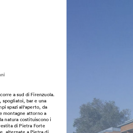
nni
corre a sud di Firenzuola.
spogliatoi, bar e una
pi spazi all'aperto, da
lle montagne attorno a
lla natura costituiscono i
estita di Pietra Forte
e, alternate a Pietra di