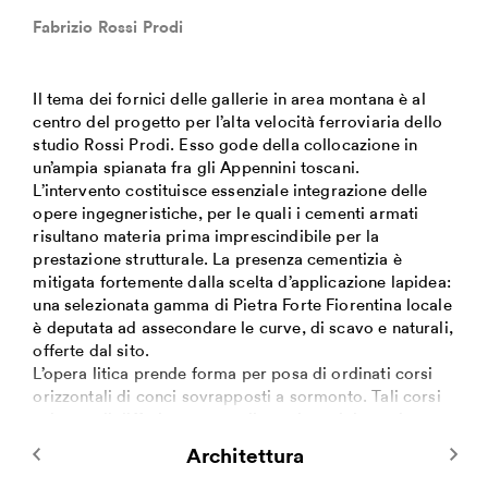
Fabrizio Rossi Prodi
Il tema dei fornici delle gallerie in area montana è al
centro del progetto per l’alta velocità ferroviaria dello
studio Rossi Prodi. Esso gode della collocazione in
un’ampia spianata fra gli Appennini toscani.
L’intervento costituisce essenziale integrazione delle
opere ingegneristiche, per le quali i cementi armati
risultano materia prima imprescindibile per la
prestazione strutturale. La presenza cementizia è
mitigata fortemente dalla scelta d’applicazione lapidea:
una selezionata gamma di Pietra Forte Fiorentina locale
è deputata ad assecondare le curve, di scavo e naturali,
offerte dal sito.
L’opera litica prende forma per posa di ordinati corsi
orizzontali di conci sovrapposti a sormonto. Tali corsi
orizzontali differiscono per dimensione dei conci, per
colore, per finitura superficiale ed anche in alcuni tratti
Architettura
per lunghezza ora estesa teoricamente all’infinito ed