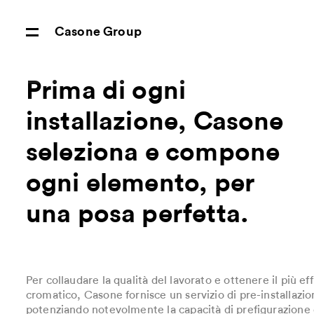
Casone Group
Prima di ogni
installazione, Casone
seleziona e compone
ogni elemento, per
una posa perfetta.
Per collaudare la qualità del lavorato e ottenere il più 
cromatico, Casone fornisce un servizio di pre-installazion
potenziando notevolmente la capacità di prefigurazione e