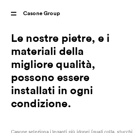
Casone Group
Le nostre pietre, e i
materiali della
migliore qualità,
possono essere
installati in ogni
condizione.
Casone seleziona i leganti più idonei (quali colla, stucchi,