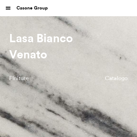
Casone Group
Lasa Bianco
Venato
Finiture
Catalogo