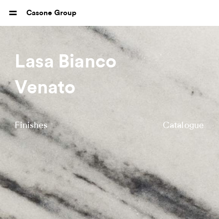
Casone Group
Lasa Bianco
Venato
Finishes
Catalogue