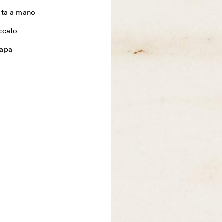
ata a mano
ccato
apa