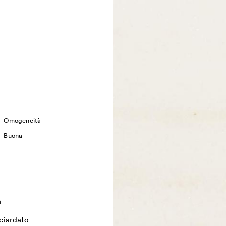
Omogeneità
Buona
a
ciardato