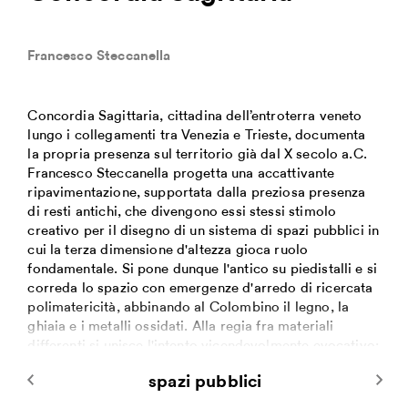
Francesco Steccanella
Concordia Sagittaria, cittadina dell’entroterra veneto
lungo i collegamenti tra Venezia e Trieste, documenta
la propria presenza sul territorio già dal X secolo a.C.
Francesco Steccanella progetta una accattivante
ripavimentazione, supportata dalla preziosa presenza
di resti antichi, che divengono essi stessi stimolo
creativo per il disegno di un sistema di spazi pubblici in
cui la terza dimensione d'altezza gioca ruolo
fondamentale. Si pone dunque l'antico su piedistalli e si
correda lo spazio con emergenze d'arredo di ricercata
polimatericità, abbinando al Colombino il legno, la
ghiaia e i metalli ossidati. Alla regia fra materiali
differenti si unisce l'intento vicendevolmente evocativo:
è il caso della geometria stretta ed allungata degli
spazi pubblici
elementi litici ricondotti alla dimensione delle doghe
lignee delle imbarcazioni e dei pontili cui la cittadina in