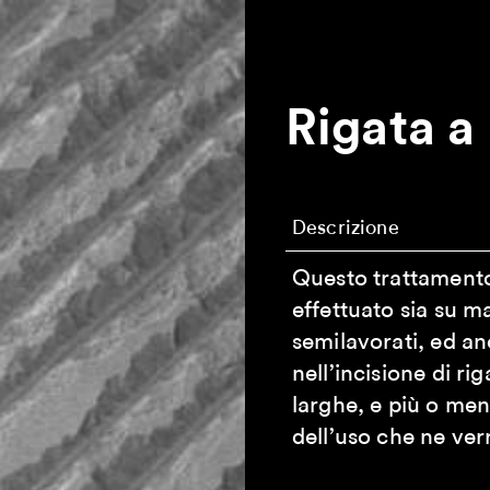
Rigata 
Descrizione
Questo trattamento
effettuato sia su m
semilavorati, ed an
nell’incisione di ri
larghe, e più o me
dell’uso che ne verr