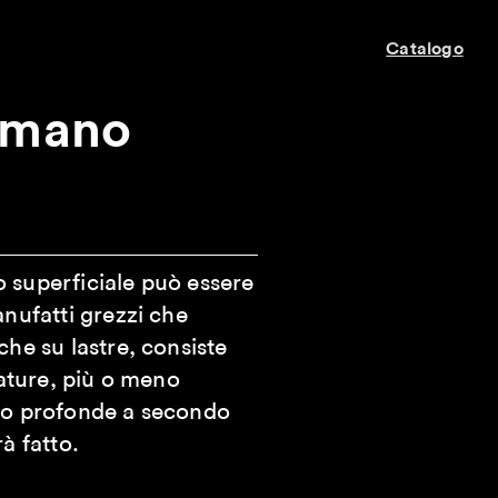
Catalogo
a mano
 superficiale può essere
anufatti grezzi che
che su lastre, consiste
gature, più o meno
no profonde a secondo
à fatto.