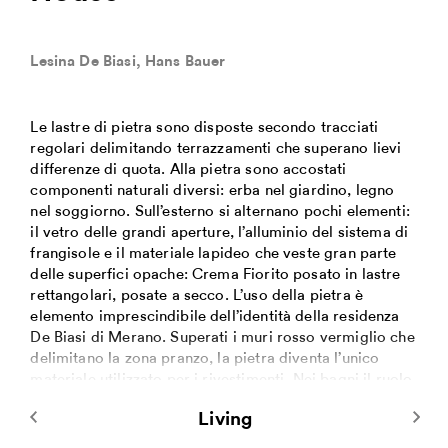
Lesina De Biasi, Hans Bauer
Le lastre di pietra sono disposte secondo tracciati
regolari delimitando terrazzamenti che superano lievi
differenze di quota. Alla pietra sono accostati
componenti naturali diversi: erba nel giardino, legno
nel soggiorno. Sull’esterno si alternano pochi elementi:
il vetro delle grandi aperture, l’alluminio del sistema di
frangisole e il materiale lapideo che veste gran parte
delle superfici opache: Crema Fiorito posato in lastre
rettangolari, posate a secco. L’uso della pietra è
elemento imprescindibile dell’identità della residenza
De Biasi di Merano. Superati i muri rosso vermiglio che
delimitano la zona pranzo, la pietra diventa l’unico
materiale utilizzato per i rivestimenti. Nei bagni il ruolo
della pietra si afferma ulteriormente: oltre a rivestire
Living
pareti e arredi, la conformazione dell’ambiente con i
suoi aggetti e nicchie, è come ricavata per sottrazione