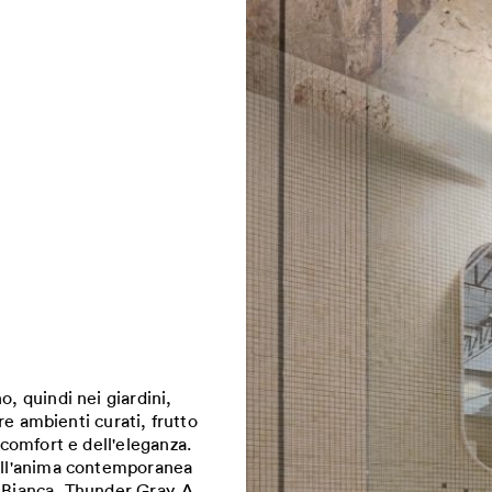
o, quindi nei giardini,
ere ambienti curati, frutto
 comfort e dell'eleganza.
dall'anima contemporanea
s Bianca, Thunder Gray. A