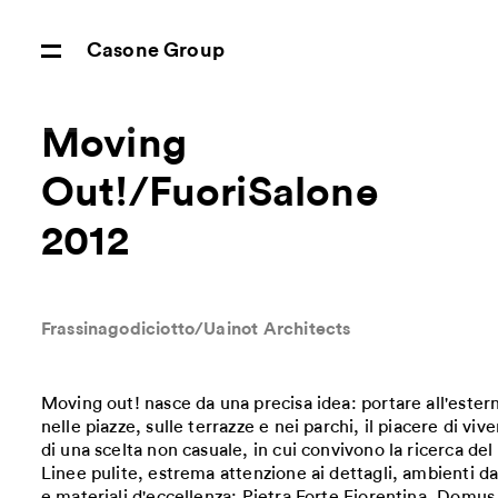
Casone Group
Moving
Out!/FuoriSalone
2012
Frassinagodiciotto/Uainot Architects
Moving out! nasce da una precisa idea: portare all'estern
nelle piazze, sulle terrazze e nei parchi, il piacere di viv
di una scelta non casuale, in cui convivono la ricerca del
Linee pulite, estrema attenzione ai dettagli, ambienti 
e materiali d'eccellenza: Pietra Forte Fiorentina, Domu