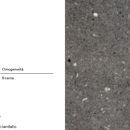
Omogeneità
Scarsa
a
ciardato