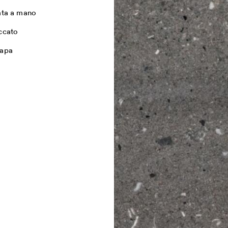
ata a mano
ccato
apa