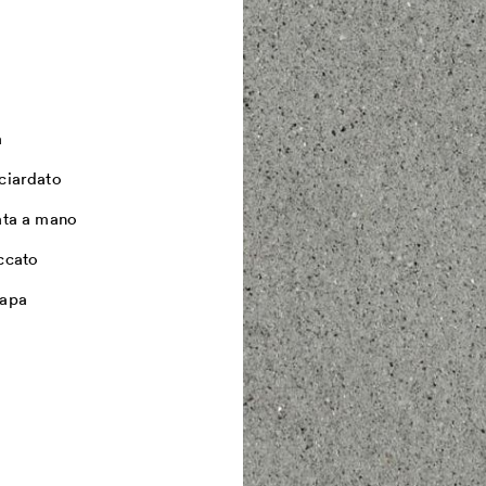
a
ciardato
ata a mano
ccato
apa