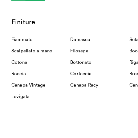
Finiture
Fiammato
Damasco
Set
Scalpellato a mano
Filosega
Boc
Cotone
Bottonato
Rig
Roccia
Corteccia
Bro
Canapa Vintage
Canapa Racy
Can
Levigata