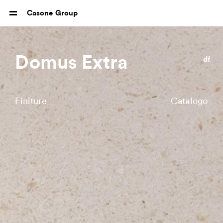
Casone Group
Domus Extra
df
Finiture
Catalogo