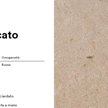
cato
Omogeneità
Buona
ciardato
ata a mano