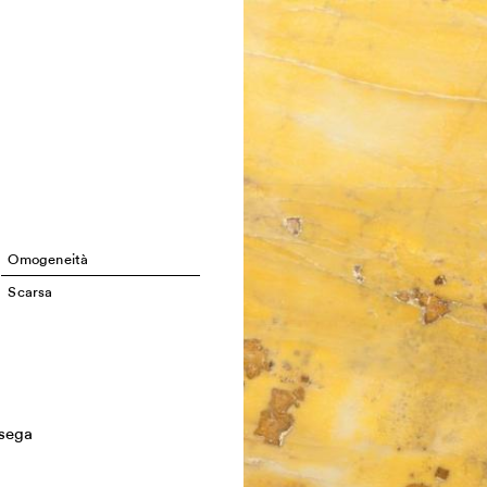
Omogeneità
Scarsa
osega