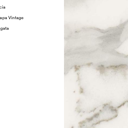
cia
apa Vintage
igata