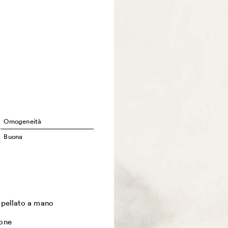
Omogeneità
Buona
lpellato a mano
one