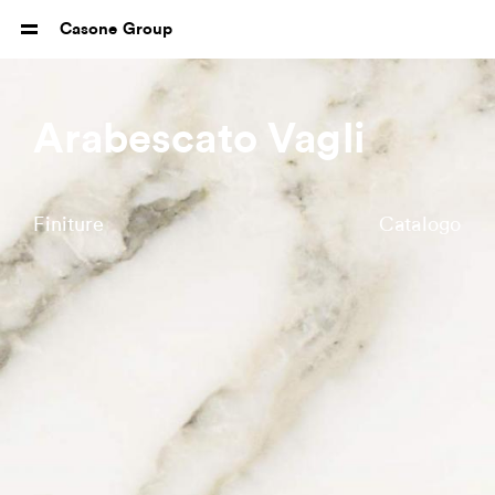
Casone Group
Arabescato Vagli
Finiture
Catalogo