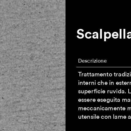
Scalpell
Descrizione
Trattamento tradizio
interni che in ester
superficie ruvida. 
essere eseguita m
meccanicamente me
utensile con lame a