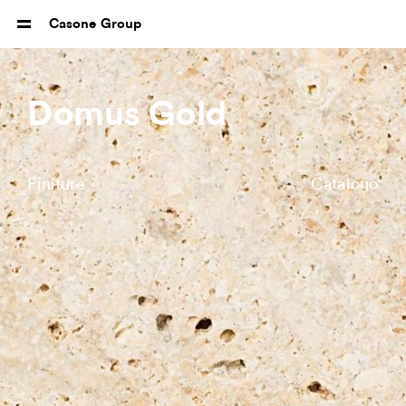
Casone Group
Domus Gold
Finiture
Catalogo