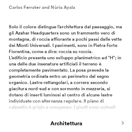
Carlos Ferrater and Nùria Ayala
Solo il colore distingue l’architettura dal paesaggio, ma
gli Azahar Headquarters sono un frammento vero di
montagna, di roccia affiorante a pochi passi dalle vette
dei Monti Universali. I pavimenti, sono in Pietra Forte
Fiorentina, come a dire: roccia su roccia.
L’edificio presenta uno sviluppo planimetrico ad “H”; in
una delle due insenature artificiali il terreno è
completamente pavimentato. La posa prevede la
geometria ordinata entro un perimetro dal segno
organico. Lastre rettangolari, a correre secondo
giacitura nord-sud e con sormonto in mezzeria, si
dotano di inserti luminosi al centro di alcune lastre
individuate con alternanza regolare. Il piano di
calpestio è grigio e omogeneo. I giunti sono colmati
con malta cementizia e risultano affioranti all’interno e
più profondi all’esterno.
Architettura
Nell’altra delle due insenature la natura preserva invece